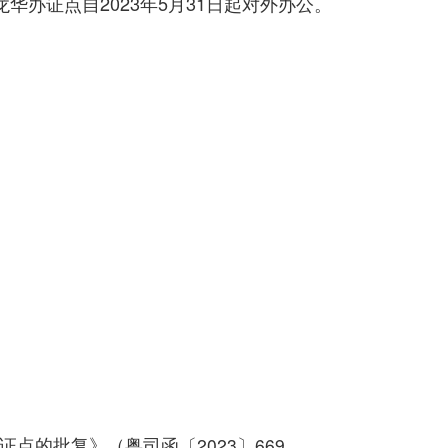
办证点自2023年5月31日起对外办公。
点的批复》（粤司函〔2023〕669