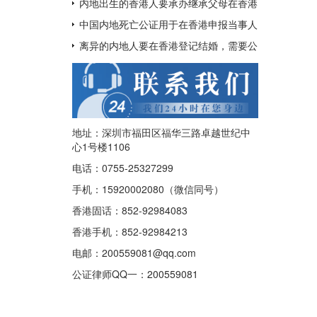
呢？
用于配偶在香港再婚？
内地出生的香港人要承办继承父母在香港
的遗产如何办理中国出生公证及认证呢？
中国内地死亡公证用于在香港申报当事人
已经去世及申请注销其香港身份证
离异的内地人要在香港登记结婚，需要公
证香港离婚绝对判令吗？
地址：深圳市福田区福华三路卓越世纪中
心1号楼1106
电话：0755-25327299
手机：15920002080（微信同号）
香港固话：852-92984083
香港手机：852-92984213
电邮：200559081@qq.com
公证律师QQ一：
200559081