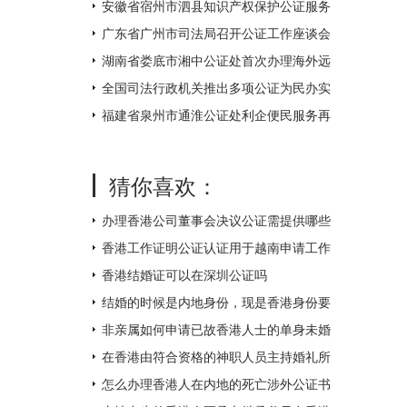
不打烊
安徽省宿州市泗县知识产权保护公证服务
中心揭牌成立
广东省广州市司法局召开公证工作座谈会
湖南省娄底市湘中公证处首次办理海外远
程视频公证 让距离不再遥远
全国司法行政机关推出多项公证为民办实
事措施
福建省泉州市通淮公证处利企便民服务再
升级
猜你喜欢：
办理香港公司董事会决议公证需提供哪些
附件？
香港工作证明公证认证用于越南申请工作
签证如何办理？
香港结婚证可以在深圳公证吗
结婚的时候是内地身份，现是香港身份要
如何补领香港结婚证呢？
非亲属如何申请已故香港人士的单身未婚
证明文件呢？
在香港由符合资格的神职人员主持婚礼所
得的结婚证书怎么才能得到内地的认可
怎么办理香港人在内地的死亡涉外公证书