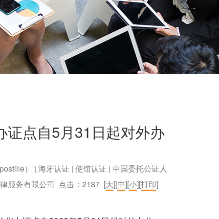
证点自5月31日起对外办
postille） | 海牙认证 | 使馆认证 | 中国委托公证人
）法律服务有限公司 点击：
2187
[
大
][
中
][
小
][
打印
]