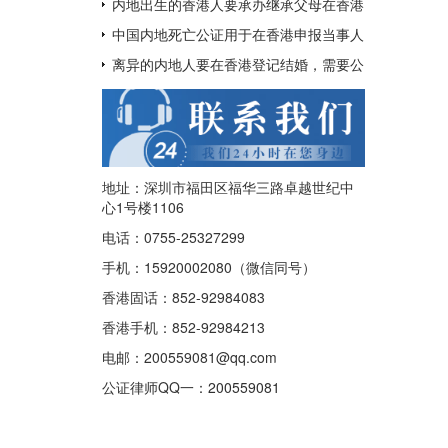
呢？
用于配偶在香港再婚？
内地出生的香港人要承办继承父母在香港
的遗产如何办理中国出生公证及认证呢？
中国内地死亡公证用于在香港申报当事人
已经去世及申请注销其香港身份证
离异的内地人要在香港登记结婚，需要公
证香港离婚绝对判令吗？
地址：深圳市福田区福华三路卓越世纪中
心1号楼1106
电话：0755-25327299
手机：15920002080（微信同号）
香港固话：852-92984083
香港手机：852-92984213
电邮：200559081@qq.com
公证律师QQ一：
200559081