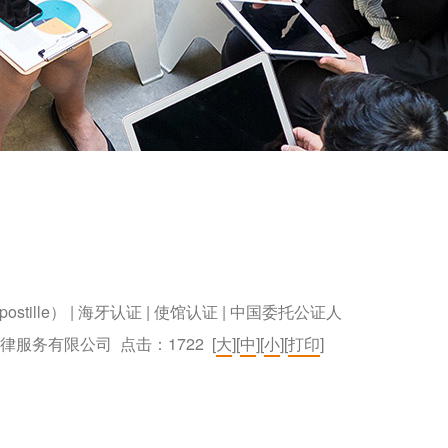
postille） | 海牙认证 | 使馆认证 | 中国委托公证人
）法律服务有限公司 点击：
1722
[
大
][
中
][
小
][
打印
]