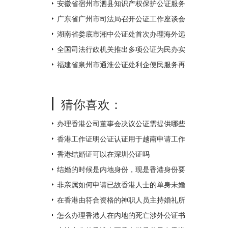
不打烊
安徽省宿州市泗县知识产权保护公证服务
中心揭牌成立
广东省广州市司法局召开公证工作座谈会
湖南省娄底市湘中公证处首次办理海外远
程视频公证 让距离不再遥远
全国司法行政机关推出多项公证为民办实
事措施
福建省泉州市通淮公证处利企便民服务再
升级
猜你喜欢：
办理香港公司董事会决议公证需提供哪些
附件？
香港工作证明公证认证用于越南申请工作
签证如何办理？
香港结婚证可以在深圳公证吗
结婚的时候是内地身份，现是香港身份要
如何补领香港结婚证呢？
非亲属如何申请已故香港人士的单身未婚
证明文件呢？
在香港由符合资格的神职人员主持婚礼所
得的结婚证书怎么才能得到内地的认可
怎么办理香港人在内地的死亡涉外公证书