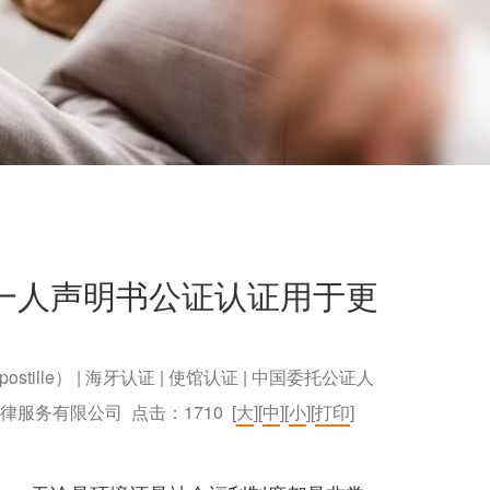
一人声明书公证认证用于更
postille） | 海牙认证 | 使馆认证 | 中国委托公证人
）法律服务有限公司 点击：
1710
[
大
][
中
][
小
][
打印
]