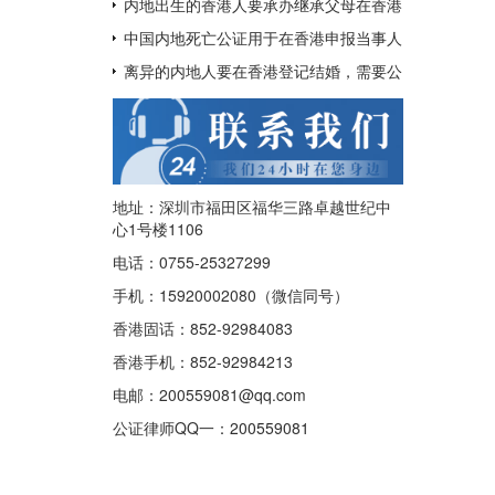
呢？
用于配偶在香港再婚？
内地出生的香港人要承办继承父母在香港
的遗产如何办理中国出生公证及认证呢？
中国内地死亡公证用于在香港申报当事人
已经去世及申请注销其香港身份证
离异的内地人要在香港登记结婚，需要公
证香港离婚绝对判令吗？
地址：深圳市福田区福华三路卓越世纪中
心1号楼1106
电话：0755-25327299
手机：15920002080（微信同号）
香港固话：852-92984083
香港手机：852-92984213
电邮：200559081@qq.com
公证律师QQ一：
200559081