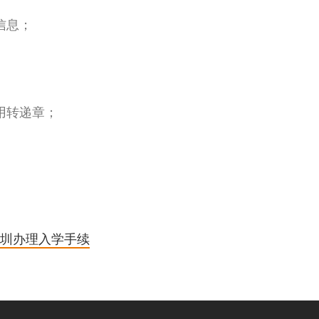
信息；
用转递章；
圳办理入学手续