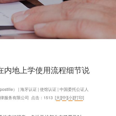
在内地上学使用流程细节说
postille） | 海牙认证 | 使馆认证 | 中国委托公证人
）法律服务有限公司 点击：
1513
[
大
][
中
][
小
][
打印
]