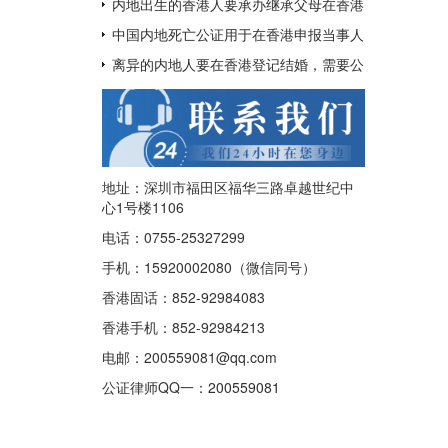
呢？
用于配偶在香港再婚？
内地出生的香港人要承办继承父母在香港
的遗产如何办理中国出生公证及认证呢？
中国内地死亡公证用于在香港申报当事人
已经去世及申请注销其香港身份证
离异的内地人要在香港登记结婚，需要公
证香港离婚绝对判令吗？
地址：深圳市福田区福华三路卓越世纪中
心1号楼1106
电话：0755-25327299
手机：15920002080（微信同号）
香港固话：852-92984083
香港手机：852-92984213
电邮：200559081@qq.com
公证律师QQ一：
200559081