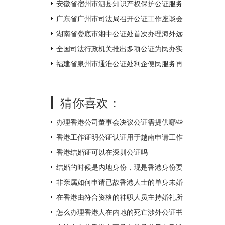
不打烊
安徽省宿州市泗县知识产权保护公证服务
中心揭牌成立
广东省广州市司法局召开公证工作座谈会
湖南省娄底市湘中公证处首次办理海外远
程视频公证 让距离不再遥远
全国司法行政机关推出多项公证为民办实
事措施
福建省泉州市通淮公证处利企便民服务再
升级
猜你喜欢：
办理香港公司董事会决议公证需提供哪些
附件？
香港工作证明公证认证用于越南申请工作
签证如何办理？
香港结婚证可以在深圳公证吗
结婚的时候是内地身份，现是香港身份要
如何补领香港结婚证呢？
非亲属如何申请已故香港人士的单身未婚
证明文件呢？
在香港由符合资格的神职人员主持婚礼所
得的结婚证书怎么才能得到内地的认可
怎么办理香港人在内地的死亡涉外公证书