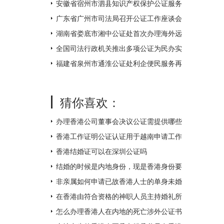
不打烊
安徽省宿州市泗县知识产权保护公证服务
中心揭牌成立
广东省广州市司法局召开公证工作座谈会
湖南省娄底市湘中公证处首次办理海外远
程视频公证 让距离不再遥远
全国司法行政机关推出多项公证为民办实
事措施
福建省泉州市通淮公证处利企便民服务再
升级
猜你喜欢：
办理香港公司董事会决议公证需提供哪些
附件？
香港工作证明公证认证用于越南申请工作
签证如何办理？
香港结婚证可以在深圳公证吗
结婚的时候是内地身份，现是香港身份要
如何补领香港结婚证呢？
非亲属如何申请已故香港人士的单身未婚
证明文件呢？
在香港由符合资格的神职人员主持婚礼所
得的结婚证书怎么才能得到内地的认可
怎么办理香港人在内地的死亡涉外公证书