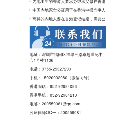
呢？
用于配偶在香港再婚？
内地出生的香港人要承办继承父母在香港
的遗产如何办理中国出生公证及认证呢？
中国内地死亡公证用于在香港申报当事人
已经去世及申请注销其香港身份证
离异的内地人要在香港登记结婚，需要公
证香港离婚绝对判令吗？
地址：深圳市福田区福华三路卓越世纪中
心1号楼1106
电话：0755-25327299
手机：15920002080（微信同号）
香港固话：852-92984083
香港手机：852-92984213
电邮：200559081@qq.com
公证律师QQ一：
200559081