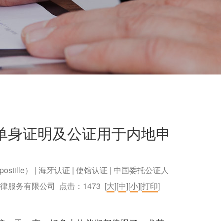
单身证明及公证用于内地申
postille） | 海牙认证 | 使馆认证 | 中国委托公证人
）法律服务有限公司 点击：
1473
[
大
][
中
][
小
][
打印
]