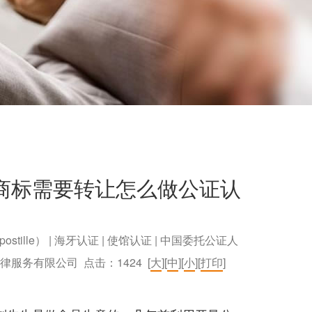
商标需要转让怎么做公证认
postille） | 海牙认证 | 使馆认证 | 中国委托公证人
）法律服务有限公司 点击：
1424
[
大
][
中
][
小
][
打印
]