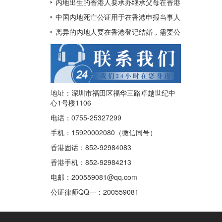
呢？
用于配偶在香港再婚？
内地出生的香港人要承办继承父母在香港
的遗产如何办理中国出生公证及认证呢？
中国内地死亡公证用于在香港申报当事人
已经去世及申请注销其香港身份证
离异的内地人要在香港登记结婚，需要公
证香港离婚绝对判令吗？
地址：深圳市福田区福华三路卓越世纪中
心1号楼1106
电话：0755-25327299
手机：15920002080（微信同号）
香港固话：852-92984083
香港手机：852-92984213
电邮：200559081@qq.com
公证律师QQ一：
200559081