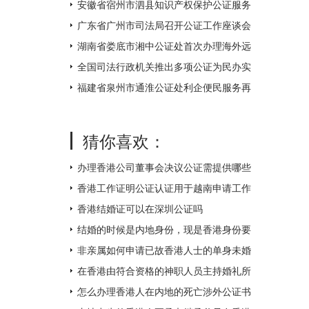
不打烊
安徽省宿州市泗县知识产权保护公证服务
中心揭牌成立
广东省广州市司法局召开公证工作座谈会
湖南省娄底市湘中公证处首次办理海外远
程视频公证 让距离不再遥远
全国司法行政机关推出多项公证为民办实
事措施
福建省泉州市通淮公证处利企便民服务再
升级
猜你喜欢：
办理香港公司董事会决议公证需提供哪些
附件？
香港工作证明公证认证用于越南申请工作
签证如何办理？
香港结婚证可以在深圳公证吗
结婚的时候是内地身份，现是香港身份要
如何补领香港结婚证呢？
非亲属如何申请已故香港人士的单身未婚
证明文件呢？
在香港由符合资格的神职人员主持婚礼所
得的结婚证书怎么才能得到内地的认可
怎么办理香港人在内地的死亡涉外公证书