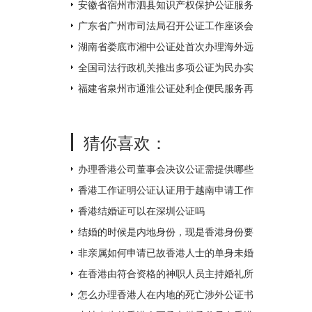
不打烊
安徽省宿州市泗县知识产权保护公证服务
中心揭牌成立
广东省广州市司法局召开公证工作座谈会
湖南省娄底市湘中公证处首次办理海外远
程视频公证 让距离不再遥远
全国司法行政机关推出多项公证为民办实
事措施
福建省泉州市通淮公证处利企便民服务再
升级
猜你喜欢：
办理香港公司董事会决议公证需提供哪些
附件？
香港工作证明公证认证用于越南申请工作
签证如何办理？
香港结婚证可以在深圳公证吗
结婚的时候是内地身份，现是香港身份要
如何补领香港结婚证呢？
非亲属如何申请已故香港人士的单身未婚
证明文件呢？
在香港由符合资格的神职人员主持婚礼所
得的结婚证书怎么才能得到内地的认可
怎么办理香港人在内地的死亡涉外公证书