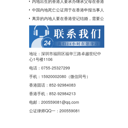
呢？
用于配偶在香港再婚？
内地出生的香港人要承办继承父母在香港
的遗产如何办理中国出生公证及认证呢？
中国内地死亡公证用于在香港申报当事人
已经去世及申请注销其香港身份证
离异的内地人要在香港登记结婚，需要公
证香港离婚绝对判令吗？
地址：深圳市福田区福华三路卓越世纪中
心1号楼1106
电话：0755-25327299
手机：15920002080（微信同号）
香港固话：852-92984083
香港手机：852-92984213
电邮：200559081@qq.com
公证律师QQ一：
200559081