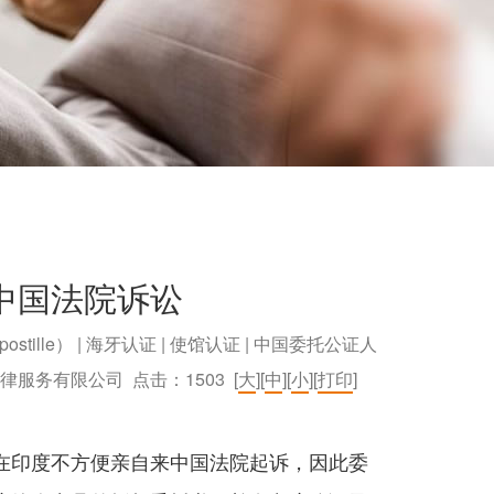
中国法院诉讼
postille） | 海牙认证 | 使馆认证 | 中国委托公证人
）法律服务有限公司 点击：
1503
[
大
][
中
][
小
][
打印
]
在印度不方便亲自来中国法院起诉，因此委