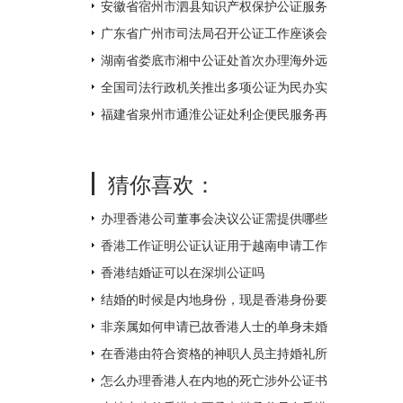
不打烊
安徽省宿州市泗县知识产权保护公证服务
中心揭牌成立
广东省广州市司法局召开公证工作座谈会
湖南省娄底市湘中公证处首次办理海外远
程视频公证 让距离不再遥远
全国司法行政机关推出多项公证为民办实
事措施
福建省泉州市通淮公证处利企便民服务再
升级
猜你喜欢：
办理香港公司董事会决议公证需提供哪些
附件？
香港工作证明公证认证用于越南申请工作
签证如何办理？
香港结婚证可以在深圳公证吗
结婚的时候是内地身份，现是香港身份要
如何补领香港结婚证呢？
非亲属如何申请已故香港人士的单身未婚
证明文件呢？
在香港由符合资格的神职人员主持婚礼所
得的结婚证书怎么才能得到内地的认可
怎么办理香港人在内地的死亡涉外公证书