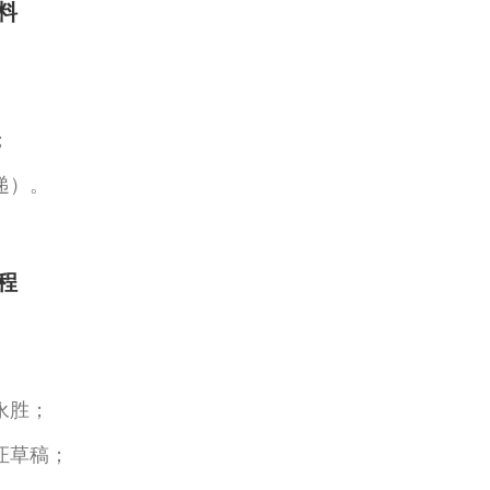
料
；
递）。
程
永胜；
证草稿；