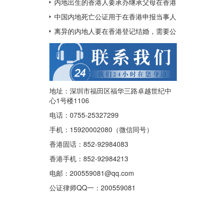
呢？
用于配偶在香港再婚？
内地出生的香港人要承办继承父母在香港
的遗产如何办理中国出生公证及认证呢？
中国内地死亡公证用于在香港申报当事人
已经去世及申请注销其香港身份证
离异的内地人要在香港登记结婚，需要公
证香港离婚绝对判令吗？
地址：深圳市福田区福华三路卓越世纪中
心1号楼1106
电话：0755-25327299
手机：15920002080（微信同号）
香港固话：852-92984083
香港手机：852-92984213
电邮：200559081@qq.com
公证律师QQ一：
200559081