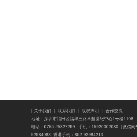
|
关于我们
|
联系我们
|
版权声明
|
合作交流
地址：深圳市福田区福华三路卓越世纪中心1号楼1106
电话：0755-25327299 手机：15920002080（微信
92984083 香港手机：852-92984213