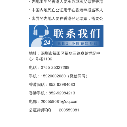
呢？
用于配偶在香港再婚？
内地出生的香港人要承办继承父母在香港
的遗产如何办理中国出生公证及认证呢？
中国内地死亡公证用于在香港申报当事人
已经去世及申请注销其香港身份证
离异的内地人要在香港登记结婚，需要公
证香港离婚绝对判令吗？
地址：深圳市福田区福华三路卓越世纪中
心1号楼1106
电话：0755-25327299
手机：15920002080（微信同号）
香港固话：852-92984083
香港手机：852-92984213
电邮：200559081@qq.com
公证律师QQ一：
200559081