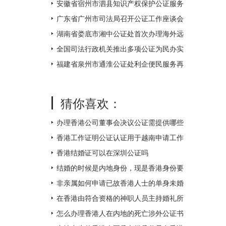
不打烊
安徽省宿州市泗县知识产权保护公证服务
中心揭牌成立
广东省广州市司法局召开公证工作座谈会
湖南省娄底市湘中公证处首次办理海外远
程视频公证 让距离不再遥远
全国司法行政机关推出多项公证为民办实
事措施
福建省泉州市通淮公证处利企便民服务再
升级
猜你喜欢：
办理香港公司董事会决议公证需提供哪些
附件？
香港工作证明公证认证用于越南申请工作
签证如何办理？
香港结婚证可以在深圳公证吗
结婚的时候是内地身份，现是香港身份要
如何补领香港结婚证呢？
非亲属如何申请已故香港人士的单身未婚
证明文件呢？
在香港由符合资格的神职人员主持婚礼所
得的结婚证书怎么才能得到内地的认可
怎么办理香港人在内地的死亡涉外公证书