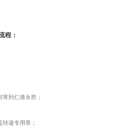
流程：
邮寄到仁港永胜；
盖转递专用章；