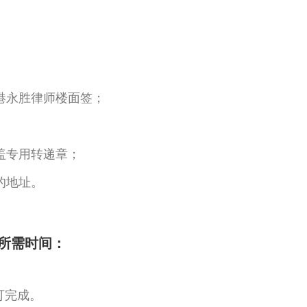
港永胜律师楼面签；
盖专用转递章；
的地址。
所需时间：
可完成。