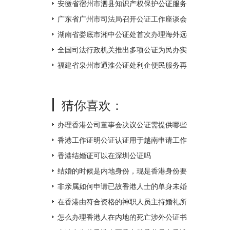
不打烊
安徽省宿州市泗县知识产权保护公证服务
中心揭牌成立
广东省广州市司法局召开公证工作座谈会
湖南省娄底市湘中公证处首次办理海外远
程视频公证 让距离不再遥远
全国司法行政机关推出多项公证为民办实
事措施
福建省泉州市通淮公证处利企便民服务再
升级
猜你喜欢：
办理香港公司董事会决议公证需提供哪些
附件？
香港工作证明公证认证用于越南申请工作
签证如何办理？
香港结婚证可以在深圳公证吗
结婚的时候是内地身份，现是香港身份要
如何补领香港结婚证呢？
非亲属如何申请已故香港人士的单身未婚
证明文件呢？
在香港由符合资格的神职人员主持婚礼所
得的结婚证书怎么才能得到内地的认可
怎么办理香港人在内地的死亡涉外公证书