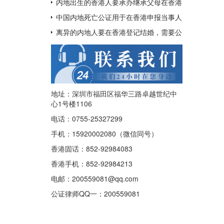
呢？
用于配偶在香港再婚？
内地出生的香港人要承办继承父母在香港
的遗产如何办理中国出生公证及认证呢？
中国内地死亡公证用于在香港申报当事人
已经去世及申请注销其香港身份证
离异的内地人要在香港登记结婚，需要公
证香港离婚绝对判令吗？
地址：深圳市福田区福华三路卓越世纪中
心1号楼1106
电话：0755-25327299
手机：15920002080（微信同号）
香港固话：852-92984083
香港手机：852-92984213
电邮：200559081@qq.com
公证律师QQ一：
200559081