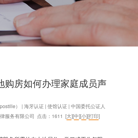
地购房如何办理家庭成员声
postille） | 海牙认证 | 使馆认证 | 中国委托公证人
）法律服务有限公司 点击：
1611
[
大
][
中
][
小
][
打印
]