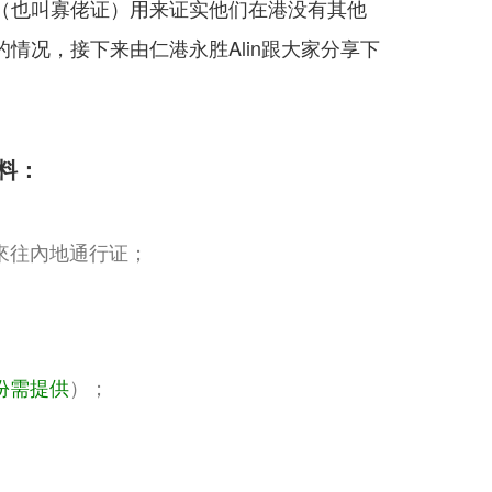
（也叫寡佬证）用来证实他们在港没有其他
情况，接下来由仁港永胜Alin跟大家分享下
料：
來往內地通行证；
份需提供
）；