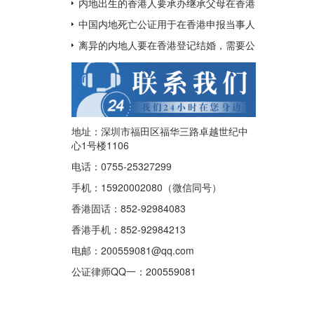
呢？
用于配偶在香港再婚？
内地出生的香港人要承办继承父母在香港
的遗产如何办理中国出生公证及认证呢？
中国内地死亡公证用于在香港申报当事人
已经去世及申请注销其香港身份证
离异的内地人要在香港登记结婚，需要公
证香港离婚绝对判令吗？
地址：深圳市福田区福华三路卓越世纪中
心1号楼1106
电话：0755-25327299
手机：15920002080（微信同号）
香港固话：852-92984083
香港手机：852-92984213
电邮：200559081@qq.com
公证律师QQ一：
200559081