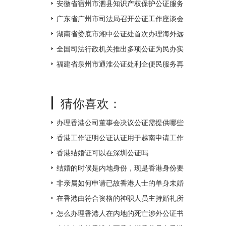
不打烊
安徽省宿州市泗县知识产权保护公证服务
中心揭牌成立
广东省广州市司法局召开公证工作座谈会
湖南省娄底市湘中公证处首次办理海外远
程视频公证 让距离不再遥远
全国司法行政机关推出多项公证为民办实
事措施
福建省泉州市通淮公证处利企便民服务再
升级
猜你喜欢：
办理香港公司董事会决议公证需提供哪些
附件？
香港工作证明公证认证用于越南申请工作
签证如何办理？
香港结婚证可以在深圳公证吗
结婚的时候是内地身份，现是香港身份要
如何补领香港结婚证呢？
非亲属如何申请已故香港人士的单身未婚
证明文件呢？
在香港由符合资格的神职人员主持婚礼所
得的结婚证书怎么才能得到内地的认可
怎么办理香港人在内地的死亡涉外公证书