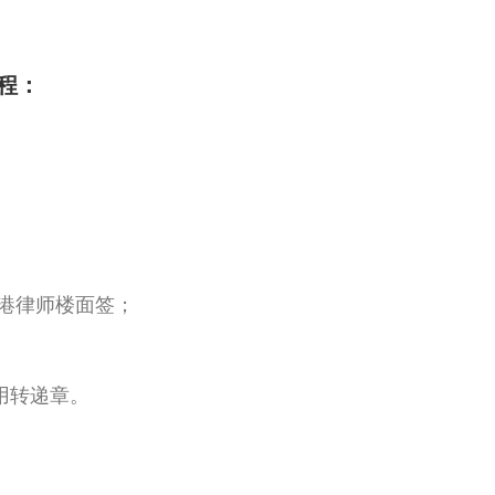
程：
香港律师楼面签；
用转递章。