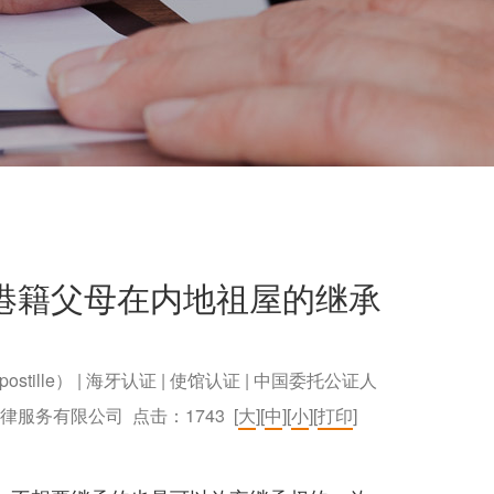
港籍父母在内地祖屋的继承
postille） | 海牙认证 | 使馆认证 | 中国委托公证人
）法律服务有限公司 点击：
1743
[
大
][
中
][
小
][
打印
]