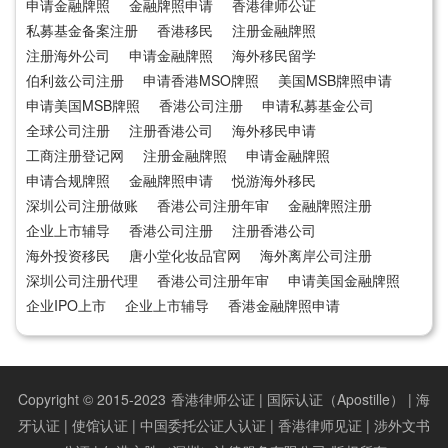
申请金融牌照
金融牌照申请
香港律师公证
私募基金备案注册
香港移民
注册金融牌照
注册海外公司
申请金融牌照
海外移民留学
伯利兹公司注册
申请香港MSO牌照
美国MSB牌照申请
申请美国MSB牌照
香港公司注册
申请私募基金公司
全球公司注册
注册香港公司
海外移民申请
工商注册登记网
注册金融牌照
申请金融牌照
申请合规牌照
金融牌照申请
悦游海外移民
深圳公司注册做账
香港公司注册年审
金融牌照注册
企业上市辅导
香港公司注册
注册香港公司
海外投资移民
唐小堂化妆品官网
海外离岸公司注册
深圳公司注册代理
香港公司注册年审
申请美国金融牌照
企业IPO上市
企业上市辅导
香港金融牌照申请
Copyright © 2015-2023
香港律师公证 | 国际认证（Apostille） | 海
牙认证 | 使馆认证 | 中国委托公证人认证 | 香港律师见证 | 涉外文书